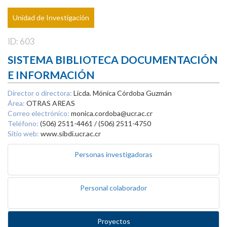
Unidad de Investigación
ID: 603
SISTEMA BIBLIOTECA DOCUMENTACIÓN
E INFORMACIÓN
Director o directora:
Licda. Mónica Córdoba Guzmán
Área:
OTRAS AREAS
Correo electrónico:
monica.cordoba@ucr.ac.cr
Teléfono:
(506) 2511-4461 / (506) 2511-4750
Sitio web:
www.sibdi.ucr.ac.cr
Personas investigadoras
Personal colaborador
Proyectos