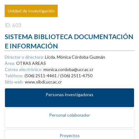
Unidad de Investigación
ID: 603
SISTEMA BIBLIOTECA DOCUMENTACIÓN
E INFORMACIÓN
Director o directora:
Licda. Mónica Córdoba Guzmán
Área:
OTRAS AREAS
Correo electrónico:
monica.cordoba@ucr.ac.cr
Teléfono:
(506) 2511-4461 / (506) 2511-4750
Sitio web:
www.sibdi.ucr.ac.cr
Personas investigadoras
Personal colaborador
Proyectos