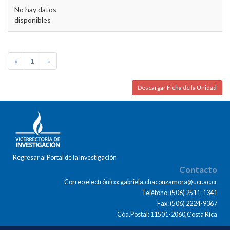
No hay datos
disponibles
«
1
»
Descargar Ficha de la Unidad
Regresar al Portal de la Investigación
Contacto
Correo electrónico: gabriela.chaconzamora@ucr.ac.cr
Teléfono: (506) 2511-1341
Fax: (506) 2224-9367
Cód.Postal: 11501-2060,Costa Rica