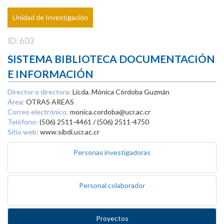
Unidad de Investigación
ID: 603
SISTEMA BIBLIOTECA DOCUMENTACIÓN
E INFORMACIÓN
Director o directora:
Licda. Mónica Córdoba Guzmán
Área:
OTRAS AREAS
Correo electrónico:
monica.cordoba@ucr.ac.cr
Teléfono:
(506) 2511-4461 / (506) 2511-4750
Sitio web:
www.sibdi.ucr.ac.cr
Personas investigadoras
Personal colaborador
Proyectos