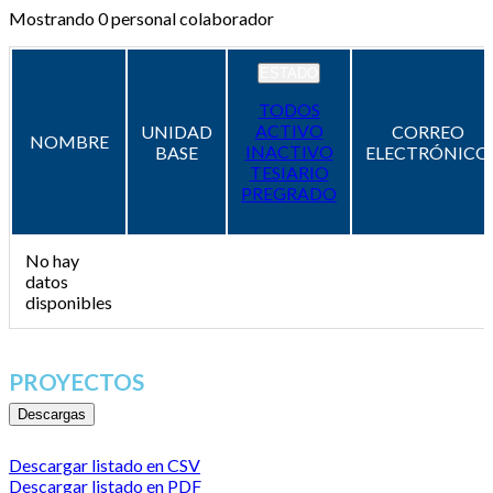
Mostrando
0
personal colaborador
ESTADO
TODOS
ACTIVO
UNIDAD
CORREO
NOMBRE
INACTIVO
BASE
ELECTRÓNICO
TESIARIO
PREGRADO
No hay
datos
disponibles
PROYECTOS
Descargas
Descargar listado en CSV
Descargar listado en PDF