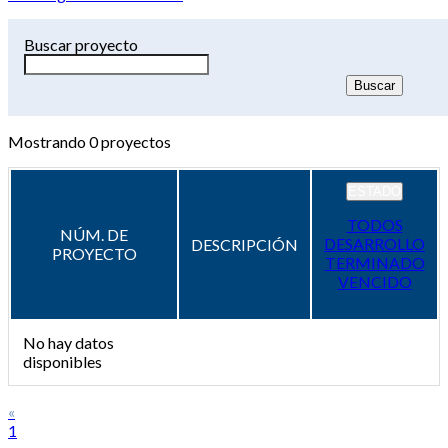
Buscar proyecto
Mostrando
0
proyectos
ESTADO
TODOS
NÚM. DE
DESARROLLO
DESCRIPCIÓN
PROYECTO
TERMINADO
VENCIDO
No hay datos
disponibles
«
1