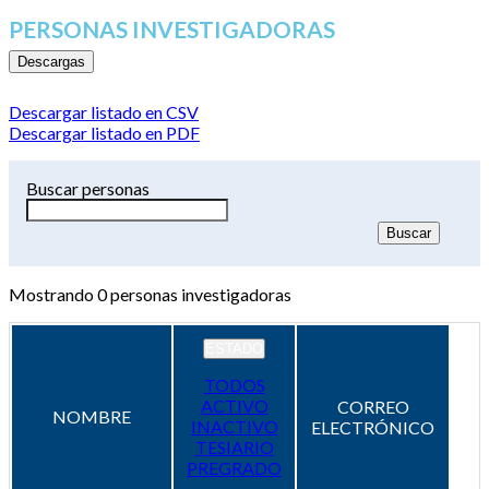
PERSONAS INVESTIGADORAS
Descargas
Descargar listado en CSV
Descargar listado en PDF
Buscar personas
Mostrando
0
personas investigadoras
ESTADO
TODOS
ACTIVO
CORREO
NOMBRE
INACTIVO
ELECTRÓNICO
TESIARIO
PREGRADO