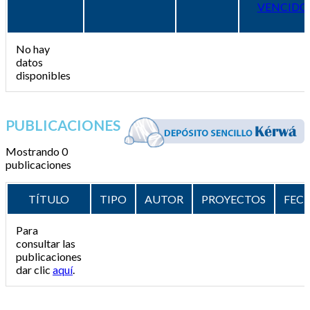
VENCIDO
No hay
datos
disponibles
PUBLICACIONES
Mostrando 0
publicaciones
TÍTULO
TIPO
AUTOR
PROYECTOS
FEC
Para
consultar las
publicaciones
dar clic
aquí
.