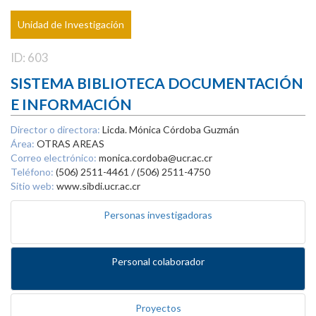
Unidad de Investigación
ID: 603
SISTEMA BIBLIOTECA DOCUMENTACIÓN
E INFORMACIÓN
Director o directora:
Licda. Mónica Córdoba Guzmán
Área:
OTRAS AREAS
Correo electrónico:
monica.cordoba@ucr.ac.cr
Teléfono:
(506) 2511-4461 / (506) 2511-4750
Sitio web:
www.sibdi.ucr.ac.cr
Personas investigadoras
Personal colaborador
Proyectos