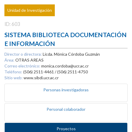
Unidad de Investigación
ID: 603
SISTEMA BIBLIOTECA DOCUMENTACIÓN
E INFORMACIÓN
Director o directora:
Licda. Mónica Córdoba Guzmán
Área:
OTRAS AREAS
Correo electrónico:
monica.cordoba@ucr.ac.cr
Teléfono:
(506) 2511-4461 / (506) 2511-4750
Sitio web:
www.sibdi.ucr.ac.cr
Personas investigadoras
Personal colaborador
Proyectos