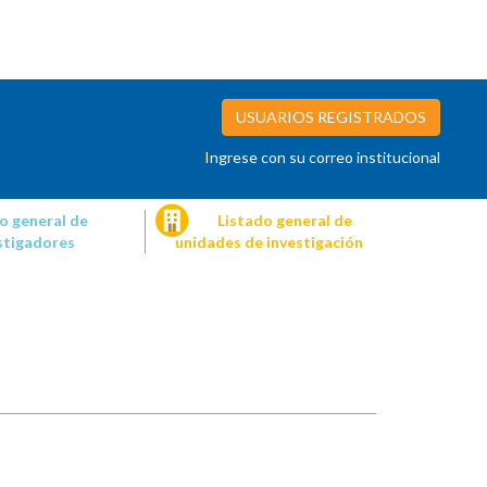
USUARIOS REGISTRADOS
Ingrese con su correo institucional
o general de
Listado general de
stigadores
unidades de investigación