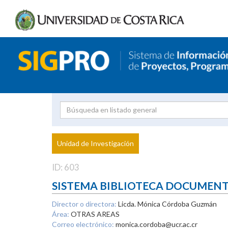
Investigador
Uni
Proyecto
Unidad de Investigación
inves
ID: 603
SISTEMA BIBLIOTECA DOCUMEN
Director o directora:
Licda. Mónica Córdoba Guzmán
Área:
OTRAS AREAS
Correo electrónico:
monica.cordoba@ucr.ac.cr