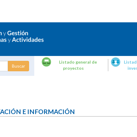
Listado general de
Listad
proyectos
inve
dades de
tigación
TACIÓN E INFORMACIÓN