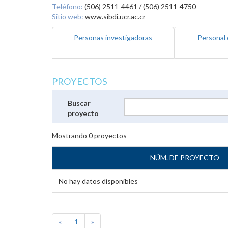
Teléfono:
(506) 2511-4461 / (506) 2511-4750
Sitio web:
www.sibdi.ucr.ac.cr
Personas investigadoras
Personal 
PROYECTOS
Buscar
proyecto
Mostrando
0
proyectos
NÚM. DE PROYECTO
No hay datos disponibles
«
1
»