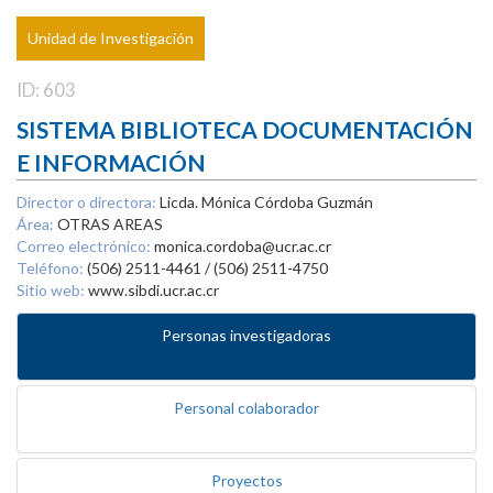
Unidad de Investigación
ID: 603
SISTEMA BIBLIOTECA DOCUMENTACIÓN
E INFORMACIÓN
Director o directora:
Licda. Mónica Córdoba Guzmán
Área:
OTRAS AREAS
Correo electrónico:
monica.cordoba@ucr.ac.cr
Teléfono:
(506) 2511-4461 / (506) 2511-4750
Sitio web:
www.sibdi.ucr.ac.cr
Personas investigadoras
Personal colaborador
Proyectos