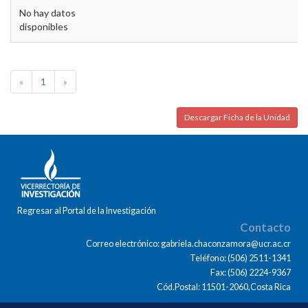
No hay datos
disponibles
«
1
»
Descargar Ficha de la Unidad
Regresar al Portal de la Investigación
Contacto
Correo electrónico: gabriela.chaconzamora@ucr.ac.cr
Teléfono: (506) 2511-1341
Fax: (506) 2224-9367
Cód.Postal: 11501-2060,Costa Rica