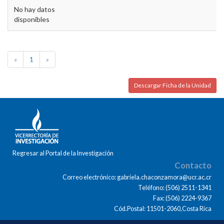
No hay datos
disponibles
«
1
»
Descargar Ficha de la Unidad
Regresar al Portal de la Investigación
Contacto
Correo electrónico: gabriela.chaconzamora@ucr.ac.cr
Teléfono: (506) 2511-1341
Fax: (506) 2224-9367
Cód.Postal: 11501-2060,Costa Rica