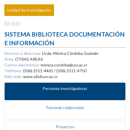
Unidad de Investigación
ID: 603
SISTEMA BIBLIOTECA DOCUMENTACIÓN
E INFORMACIÓN
Director o directora:
Licda. Mónica Córdoba Guzmán
Área:
OTRAS AREAS
Correo electrónico:
monica.cordoba@ucr.ac.cr
Teléfono:
(506) 2511-4461 / (506) 2511-4750
Sitio web:
www.sibdi.ucr.ac.cr
Personas investigadoras
Personal colaborador
Proyectos