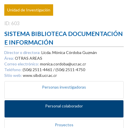
Unidad de Investigación
ID: 603
SISTEMA BIBLIOTECA DOCUMENTACIÓN
E INFORMACIÓN
Director o directora:
Licda. Mónica Córdoba Guzmán
Área:
OTRAS AREAS
Correo electrónico:
monica.cordoba@ucr.ac.cr
Teléfono:
(506) 2511-4461 / (506) 2511-4750
Sitio web:
www.sibdi.ucr.ac.cr
Personas investigadoras
Personal colaborador
Proyectos