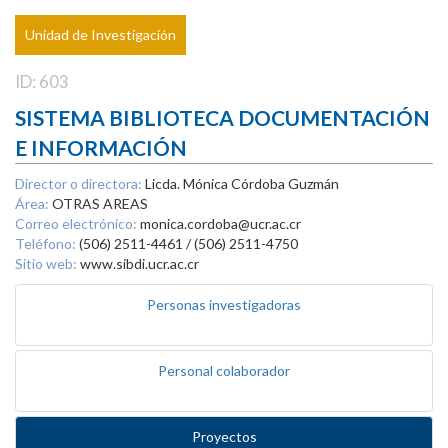
Unidad de Investigación
ID: 603
SISTEMA BIBLIOTECA DOCUMENTACIÓN
E INFORMACIÓN
Director o directora:
Licda. Mónica Córdoba Guzmán
Área:
OTRAS AREAS
Correo electrónico:
monica.cordoba@ucr.ac.cr
Teléfono:
(506) 2511-4461 / (506) 2511-4750
Sitio web:
www.sibdi.ucr.ac.cr
Personas investigadoras
Personal colaborador
Proyectos