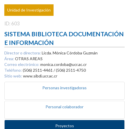
Unidad de Investigación
ID: 603
SISTEMA BIBLIOTECA DOCUMENTACIÓN
E INFORMACIÓN
Director o directora:
Licda. Mónica Córdoba Guzmán
Área:
OTRAS AREAS
Correo electrónico:
monica.cordoba@ucr.ac.cr
Teléfono:
(506) 2511-4461 / (506) 2511-4750
Sitio web:
www.sibdi.ucr.ac.cr
Personas investigadoras
Personal colaborador
Proyectos