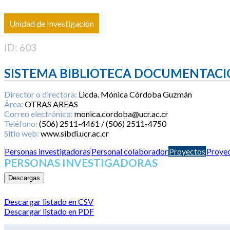
Unidad de Investigación
ID: 603
SISTEMA BIBLIOTECA DOCUMENTACI
Director o directora:
Licda. Mónica Córdoba Guzmán
Área:
OTRAS AREAS
Correo electrónico:
monica.cordoba@ucr.ac.cr
Teléfono:
(506) 2511-4461 / (506) 2511-4750
Sitio web:
www.sibdi.ucr.ac.cr
Personas investigadoras
Personal colaborador
Proyectos
Proyec
PERSONAS INVESTIGADORAS
Descargas
Descargar listado en CSV
Descargar listado en PDF