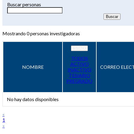
Buscar personas
Mostrando
0
personas investigadoras
ESTADO
TODOS
ACTIVO
NOMBRE
CORREO ELEC
INACTIVO
TESIARIO
PREGRADO
No hay datos disponibles
«
1
»