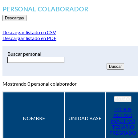
PERSONAL COLABORADOR
Descargas
Descargar listado en CSV
Descargar listado en PDF
Buscar personal
Mostrando
0
personal colaborador
ESTADO
TODOS
ACTIVO
NOMBRE
UNIDAD BASE
INACTIVO
TESIARIO
PREGRADO