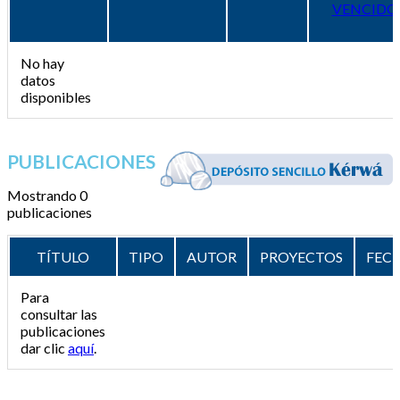
VENCIDO
No hay
datos
disponibles
PUBLICACIONES
Mostrando 0
publicaciones
TÍTULO
TIPO
AUTOR
PROYECTOS
FEC
Para
consultar las
publicaciones
dar clic
aquí
.