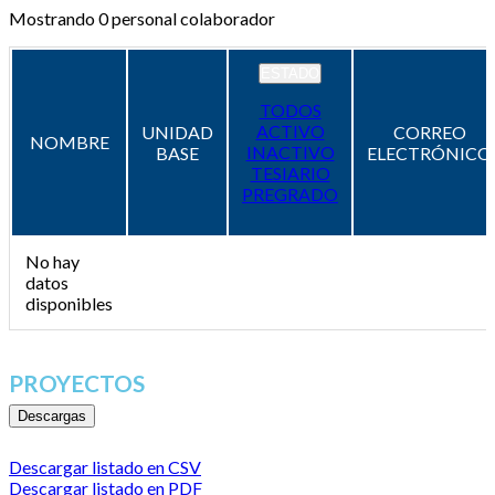
Mostrando
0
personal colaborador
ESTADO
TODOS
ACTIVO
UNIDAD
CORREO
NOMBRE
INACTIVO
BASE
ELECTRÓNICO
TESIARIO
PREGRADO
No hay
datos
disponibles
PROYECTOS
Descargas
Descargar listado en CSV
Descargar listado en PDF