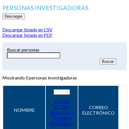
PERSONAS INVESTIGADORAS
Descargas
Descargar listado en CSV
Descargar listado en PDF
Buscar personas
Mostrando
0
personas investigadoras
ESTADO
TODOS
ACTIVO
CORREO
NOMBRE
INACTIVO
ELECTRÓNICO
TESIARIO
PREGRADO