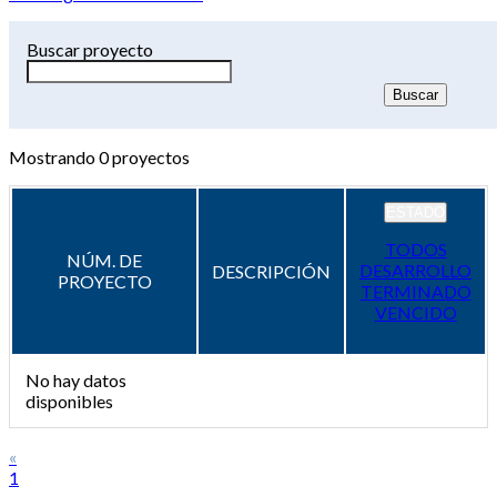
Buscar proyecto
Mostrando
0
proyectos
ESTADO
TODOS
NÚM. DE
DESARROLLO
DESCRIPCIÓN
PROYECTO
TERMINADO
VENCIDO
No hay datos
disponibles
«
1