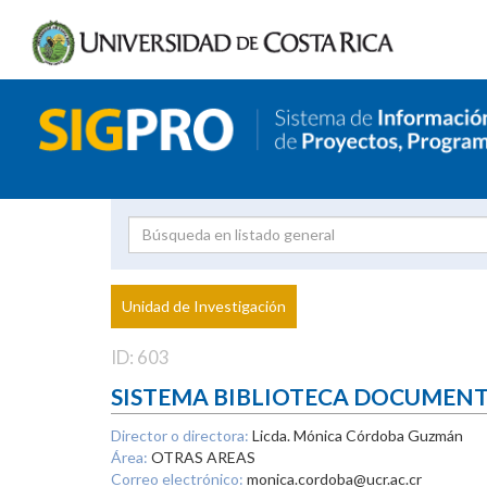
Investigador
Uni
Proyecto
Unidad de Investigación
inves
ID: 603
SISTEMA BIBLIOTECA DOCUMEN
Director o directora:
Licda. Mónica Córdoba Guzmán
Área:
OTRAS AREAS
Correo electrónico:
monica.cordoba@ucr.ac.cr