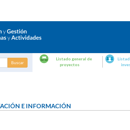
Listado general de
Listad
proyectos
inve
dades de
tigación
TACIÓN E INFORMACIÓN