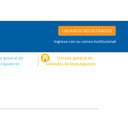
USUARIOS REGISTRADOS
Ingrese con su correo institucional
o general de
Listado general de
stigadores
unidades de investigación