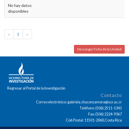
No hay datos
disponibles
«
1
»
Descargar Ficha de la Unidad
Regresar al Portal de la Investigación
Contacto
Correo electrónico: gabriela.chaconzamora@ucr.ac.cr
Teléfono: (506) 2511-1341
Fax: (506) 2224-9367
Cód.Postal: 11501-2060,Costa Rica