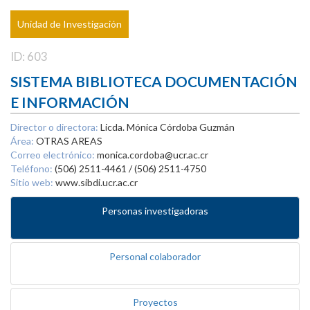
Unidad de Investigación
ID: 603
SISTEMA BIBLIOTECA DOCUMENTACIÓN
E INFORMACIÓN
Director o directora:
Licda. Mónica Córdoba Guzmán
Área:
OTRAS AREAS
Correo electrónico:
monica.cordoba@ucr.ac.cr
Teléfono:
(506) 2511-4461 / (506) 2511-4750
Sitio web:
www.sibdi.ucr.ac.cr
Personas investigadoras
Personal colaborador
Proyectos