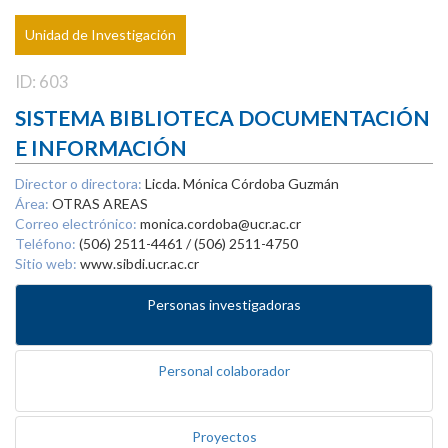
Unidad de Investigación
ID: 603
SISTEMA BIBLIOTECA DOCUMENTACIÓN
E INFORMACIÓN
Director o directora:
Licda. Mónica Córdoba Guzmán
Área:
OTRAS AREAS
Correo electrónico:
monica.cordoba@ucr.ac.cr
Teléfono:
(506) 2511-4461 / (506) 2511-4750
Sitio web:
www.sibdi.ucr.ac.cr
Personas investigadoras
Personal colaborador
Proyectos