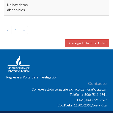
No hay datos
disponibles
«
1
»
Descargar Ficha de la Unidad
Regresar al Portal de la Investigación
Contacto
Correo electrónico: gabriela.chaconzamora@ucr.ac.cr
Teléfono: (506) 2511-1341
Fax: (506) 2224-9367
Cód.Postal: 11501-2060,Costa Rica