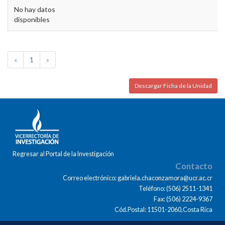
No hay datos
disponibles
«
1
»
Descargar Ficha de la Unidad
Regresar al Portal de la Investigación
Contacto
Correo electrónico: gabriela.chaconzamora@ucr.ac.cr
Teléfono: (506) 2511-1341
Fax: (506) 2224-9367
Cód.Postal: 11501-2060,Costa Rica