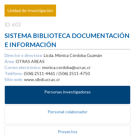
Unidad de Investigación
ID: 603
SISTEMA BIBLIOTECA DOCUMENTACIÓN
E INFORMACIÓN
Director o directora:
Licda. Mónica Córdoba Guzmán
Área:
OTRAS AREAS
Correo electrónico:
monica.cordoba@ucr.ac.cr
Teléfono:
(506) 2511-4461 / (506) 2511-4750
Sitio web:
www.sibdi.ucr.ac.cr
Personas investigadoras
Personal colaborador
Proyectos