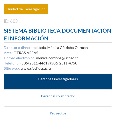
Unidad de Investigación
ID: 603
SISTEMA BIBLIOTECA DOCUMENTACIÓN
E INFORMACIÓN
Director o directora:
Licda. Mónica Córdoba Guzmán
Área:
OTRAS AREAS
Correo electrónico:
monica.cordoba@ucr.ac.cr
Teléfono:
(506) 2511-4461 / (506) 2511-4750
Sitio web:
www.sibdi.ucr.ac.cr
Personas investigadoras
Personal colaborador
Proyectos