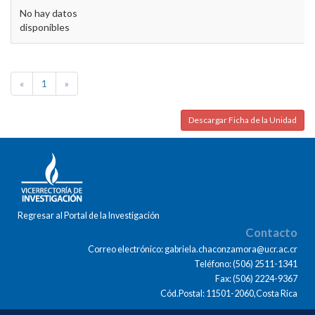
No hay datos
disponibles
«
1
»
Descargar Ficha de la Unidad
Regresar al Portal de la Investigación
Contacto
Correo electrónico: gabriela.chaconzamora@ucr.ac.cr
Teléfono: (506) 2511-1341
Fax: (506) 2224-9367
Cód.Postal: 11501-2060,Costa Rica