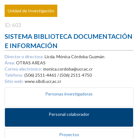
Unidad de Investigación
ID: 603
SISTEMA BIBLIOTECA DOCUMENTACIÓN
E INFORMACIÓN
Director o directora:
Licda. Mónica Córdoba Guzmán
Área:
OTRAS AREAS
Correo electrónico:
monica.cordoba@ucr.ac.cr
Teléfono:
(506) 2511-4461 / (506) 2511-4750
Sitio web:
www.sibdi.ucr.ac.cr
Personas investigadoras
Personal colaborador
Proyectos