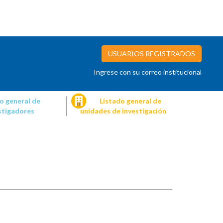
USUARIOS REGISTRADOS
Ingrese con su correo institucional
o general de
Listado general de
stigadores
unidades de investigación