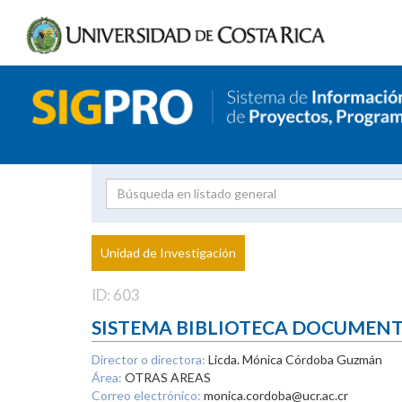
Investigador
Uni
Proyecto
Unidad de Investigación
inves
ID: 603
SISTEMA BIBLIOTECA DOCUMEN
Director o directora:
Licda. Mónica Córdoba Guzmán
Área:
OTRAS AREAS
Correo electrónico:
monica.cordoba@ucr.ac.cr