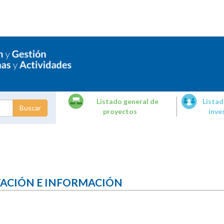
Listado general de
Listad
proyectos
inve
dades de
tigación
TACIÓN E INFORMACIÓN