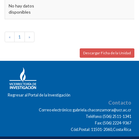
No hay datos
disponibles
«
1
»
Descargar Ficha de la Unidad
Regresar al Portal de la Investigación
Contacto
Correo electrónico: gabriela.chaconzamora@ucr.ac.cr
Teléfono: (506) 2511-1341
Fax: (506) 2224-9367
Cód.Postal: 11501-2060,Costa Rica