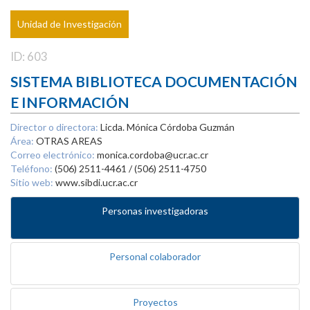
Unidad de Investigación
ID: 603
SISTEMA BIBLIOTECA DOCUMENTACIÓN
E INFORMACIÓN
Director o directora:
Licda. Mónica Córdoba Guzmán
Área:
OTRAS AREAS
Correo electrónico:
monica.cordoba@ucr.ac.cr
Teléfono:
(506) 2511-4461 / (506) 2511-4750
Sitio web:
www.sibdi.ucr.ac.cr
Personas investigadoras
Personal colaborador
Proyectos