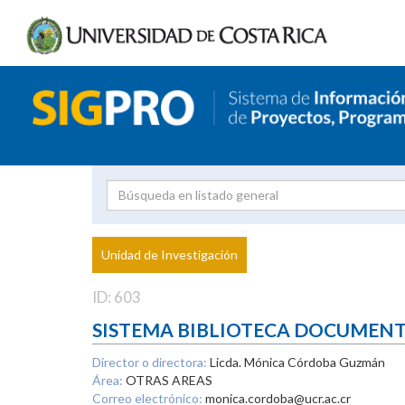
Investigador
Uni
Proyecto
Unidad de Investigación
inves
ID: 603
SISTEMA BIBLIOTECA DOCUMEN
Director o directora:
Licda. Mónica Córdoba Guzmán
Área:
OTRAS AREAS
Correo electrónico:
monica.cordoba@ucr.ac.cr