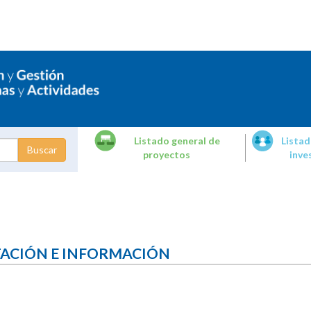
Listado general de
Listad
proyectos
inve
dades de
tigación
TACIÓN E INFORMACIÓN