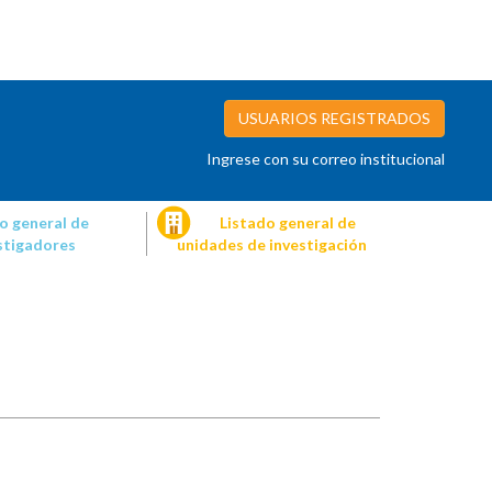
USUARIOS REGISTRADOS
Ingrese con su correo institucional
o general de
Listado general de
stigadores
unidades de investigación