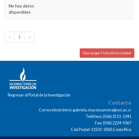
No hay datos
disponibles
«
1
»
Descargar Ficha de la Unidad
Regresar al Portal de la Investigación
Contacto
Correo electrónico: gabriela.chaconzamora@ucr.ac.cr
Teléfono: (506) 2511-1341
Fax: (506) 2224-9367
Cód.Postal: 11501-2060,Costa Rica