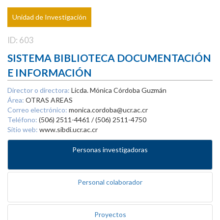
Unidad de Investigación
ID: 603
SISTEMA BIBLIOTECA DOCUMENTACIÓN
E INFORMACIÓN
Director o directora:
Licda. Mónica Córdoba Guzmán
Área:
OTRAS AREAS
Correo electrónico:
monica.cordoba@ucr.ac.cr
Teléfono:
(506) 2511-4461 / (506) 2511-4750
Sitio web:
www.sibdi.ucr.ac.cr
Personas investigadoras
Personal colaborador
Proyectos