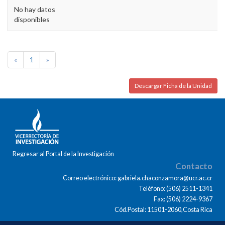
No hay datos
disponibles
«
1
»
Descargar Ficha de la Unidad
Regresar al Portal de la Investigación
Contacto
Correo electrónico: gabriela.chaconzamora@ucr.ac.cr
Teléfono: (506) 2511-1341
Fax: (506) 2224-9367
Cód.Postal: 11501-2060,Costa Rica