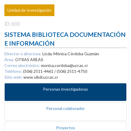
Unidad de Investigación
ID: 603
SISTEMA BIBLIOTECA DOCUMENTACIÓN
E INFORMACIÓN
Director o directora:
Licda. Mónica Córdoba Guzmán
Área:
OTRAS AREAS
Correo electrónico:
monica.cordoba@ucr.ac.cr
Teléfono:
(506) 2511-4461 / (506) 2511-4750
Sitio web:
www.sibdi.ucr.ac.cr
Personas investigadoras
Personal colaborador
Proyectos