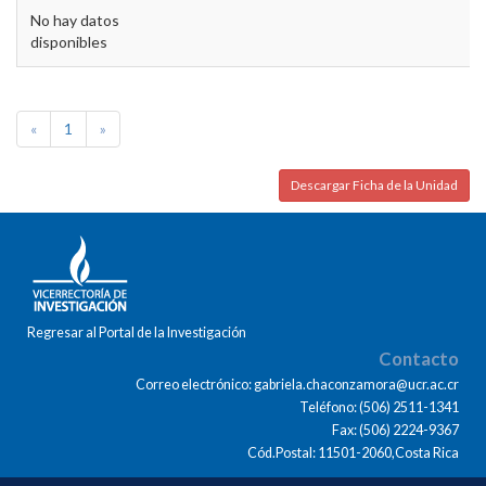
No hay datos
disponibles
«
1
»
Descargar Ficha de la Unidad
Regresar al Portal de la Investigación
Contacto
Correo electrónico: gabriela.chaconzamora@ucr.ac.cr
Teléfono: (506) 2511-1341
Fax: (506) 2224-9367
Cód.Postal: 11501-2060,Costa Rica