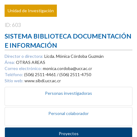
Unidad de Investigación
ID: 603
SISTEMA BIBLIOTECA DOCUMENTACIÓN
E INFORMACIÓN
Director o directora:
Licda. Mónica Córdoba Guzmán
Área:
OTRAS AREAS
Correo electrónico:
monica.cordoba@ucr.ac.cr
Teléfono:
(506) 2511-4461 / (506) 2511-4750
Sitio web:
www.sibdi.ucr.ac.cr
Personas investigadoras
Personal colaborador
Proyectos