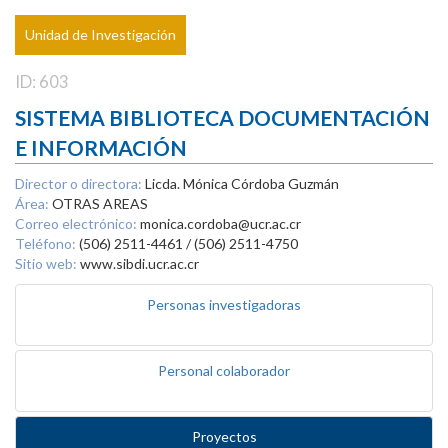
Unidad de Investigación
ID: 603
SISTEMA BIBLIOTECA DOCUMENTACIÓN
E INFORMACIÓN
Director o directora:
Licda. Mónica Córdoba Guzmán
Área:
OTRAS AREAS
Correo electrónico:
monica.cordoba@ucr.ac.cr
Teléfono:
(506) 2511-4461 / (506) 2511-4750
Sitio web:
www.sibdi.ucr.ac.cr
Personas investigadoras
Personal colaborador
Proyectos