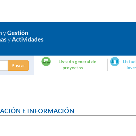
Listado general de
Listad
proyectos
inve
dades de
tigación
TACIÓN E INFORMACIÓN