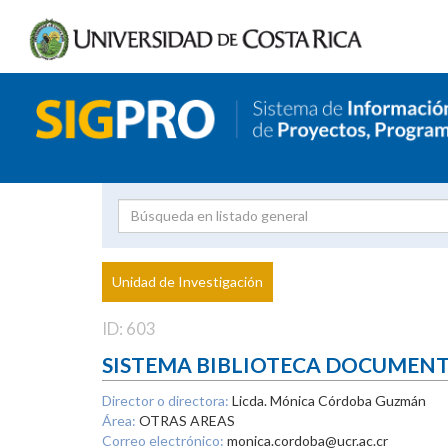
Investigador
Uni
Proyecto
Unidad de Investigación
inves
ID: 603
SISTEMA BIBLIOTECA DOCUMEN
Director o directora:
Licda. Mónica Córdoba Guzmán
Área:
OTRAS AREAS
Correo electrónico:
monica.cordoba@ucr.ac.cr