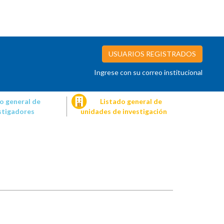
USUARIOS REGISTRADOS
Ingrese con su correo institucional
o general de
Listado general de
stigadores
unidades de investigación