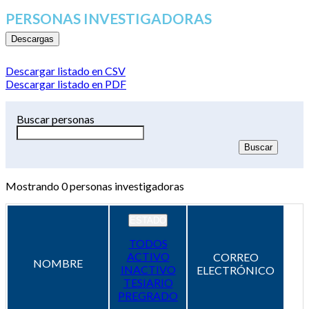
PERSONAS INVESTIGADORAS
Descargas
Descargar listado en CSV
Descargar listado en PDF
Buscar personas
Mostrando
0
personas investigadoras
ESTADO
TODOS
ACTIVO
CORREO
NOMBRE
INACTIVO
ELECTRÓNICO
TESIARIO
PREGRADO