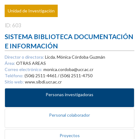
Unidad de Investigación
ID: 603
SISTEMA BIBLIOTECA DOCUMENTACIÓN
E INFORMACIÓN
Director o directora:
Licda. Mónica Córdoba Guzmán
Área:
OTRAS AREAS
Correo electrónico:
monica.cordoba@ucr.ac.cr
Teléfono:
(506) 2511-4461 / (506) 2511-4750
Sitio web:
www.sibdi.ucr.ac.cr
Personas investigadoras
Personal colaborador
Proyectos