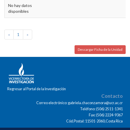
No hay datos
disponibles
«
1
»
Descargar Ficha de la Unidad
Regresar al Portal de la Investigación
Contacto
Correo electrónico: gabriela.chaconzamora@ucr.ac.cr
Teléfono: (506) 2511-1341
Fax: (506) 2224-9367
Cód.Postal: 11501-2060,Costa Rica