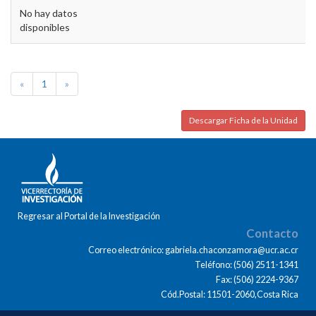
No hay datos
disponibles
«
1
»
Descargar Ficha de la Unidad
Regresar al Portal de la Investigación
Contacto
Correo electrónico: gabriela.chaconzamora@ucr.ac.cr
Teléfono: (506) 2511-1341
Fax: (506) 2224-9367
Cód.Postal: 11501-2060,Costa Rica