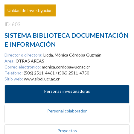
Unidad de Investigación
ID: 603
SISTEMA BIBLIOTECA DOCUMENTACIÓN
E INFORMACIÓN
Director o directora:
Licda. Mónica Córdoba Guzmán
Área:
OTRAS AREAS
Correo electrónico:
monica.cordoba@ucr.ac.cr
Teléfono:
(506) 2511-4461 / (506) 2511-4750
Sitio web:
www.sibdi.ucr.ac.cr
Personas investigadoras
Personal colaborador
Proyectos