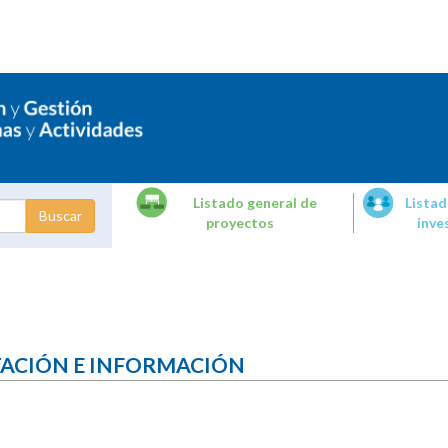
Listado general de
Listad
proyectos
inve
dades de
tigación
TACIÓN E INFORMACIÓN