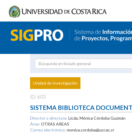
Investigador
Uni
Proyecto
Unidad de Investigación
inves
ID: 603
SISTEMA BIBLIOTECA DOCUMEN
Director o directora:
Licda. Mónica Córdoba Guzmán
Área:
OTRAS AREAS
Correo electrónico:
monica.cordoba@ucr.ac.cr