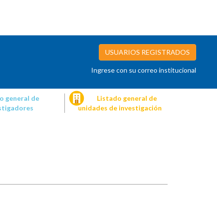
USUARIOS REGISTRADOS
Ingrese con su correo institucional
o general de
Listado general de
stigadores
unidades de investigación