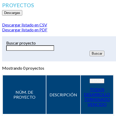
PROYECTOS
Descargas
Descargar listado en CSV
Descargar listado en PDF
Buscar proyecto
Mostrando
0
proyectos
ESTADO
TODOS
NÚM. DE
DESARROLLO
DESCRIPCIÓN
PROYECTO
TERMINADO
VENCIDO