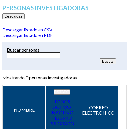
PERSONAS INVESTIGADORAS
Descargas
Descargar listado en CSV
Descargar listado en PDF
Buscar personas
Mostrando
0
personas investigadoras
ESTADO
TODOS
ACTIVO
CORREO
NOMBRE
INACTIVO
ELECTRÓNICO
TESIARIO
PREGRADO