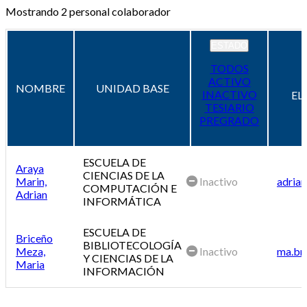
Mostrando
2
personal colaborador
ESTADO
TODOS
ACTIVO
NOMBRE
UNIDAD BASE
INACTIVO
EL
TESIARIO
PREGRADO
ESCUELA DE
Araya
CIENCIAS DE LA
Marin,
Inactivo
adrian
COMPUTACIÓN E
Adrian
INFORMÁTICA
ESCUELA DE
Briceño
BIBLIOTECOLOGÍA
Meza,
Inactivo
ma.br
Y CIENCIAS DE LA
Maria
INFORMACIÓN