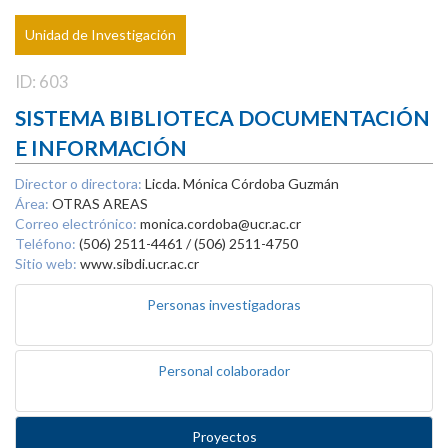
Unidad de Investigación
ID: 603
SISTEMA BIBLIOTECA DOCUMENTACIÓN
E INFORMACIÓN
Director o directora:
Licda. Mónica Córdoba Guzmán
Área:
OTRAS AREAS
Correo electrónico:
monica.cordoba@ucr.ac.cr
Teléfono:
(506) 2511-4461 / (506) 2511-4750
Sitio web:
www.sibdi.ucr.ac.cr
Personas investigadoras
Personal colaborador
Proyectos