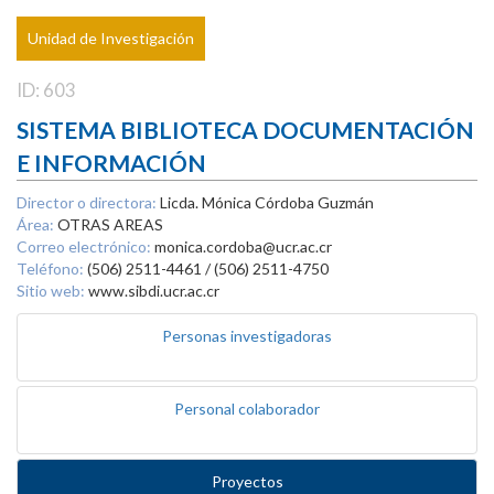
Unidad de Investigación
ID: 603
SISTEMA BIBLIOTECA DOCUMENTACIÓN
E INFORMACIÓN
Director o directora:
Licda. Mónica Córdoba Guzmán
Área:
OTRAS AREAS
Correo electrónico:
monica.cordoba@ucr.ac.cr
Teléfono:
(506) 2511-4461 / (506) 2511-4750
Sitio web:
www.sibdi.ucr.ac.cr
Personas investigadoras
Personal colaborador
Proyectos