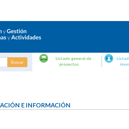
Listado general de
Listad
proyectos
inve
dades de
tigación
TACIÓN E INFORMACIÓN