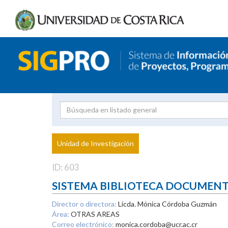
Investigador
Uni
Proyecto
Unidad de Investigación
inves
ID: 603
SISTEMA BIBLIOTECA DOCUMEN
Director o directora:
Licda. Mónica Córdoba Guzmán
Área:
OTRAS AREAS
Correo electrónico:
monica.cordoba@ucr.ac.cr