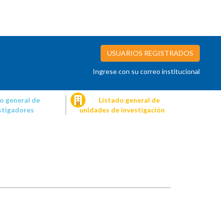
USUARIOS REGISTRADOS
Ingrese con su correo institucional
o general de
Listado general de
stigadores
unidades de investigación