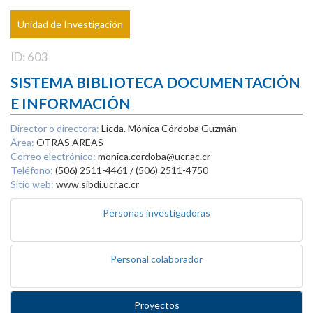
Unidad de Investigación
ID: 603
SISTEMA BIBLIOTECA DOCUMENTACIÓN
E INFORMACIÓN
Director o directora:
Licda. Mónica Córdoba Guzmán
Área:
OTRAS AREAS
Correo electrónico:
monica.cordoba@ucr.ac.cr
Teléfono:
(506) 2511-4461 / (506) 2511-4750
Sitio web:
www.sibdi.ucr.ac.cr
Personas investigadoras
Personal colaborador
Proyectos