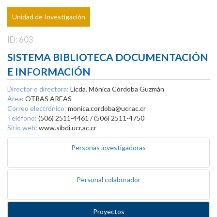
Unidad de Investigación
ID: 603
SISTEMA BIBLIOTECA DOCUMENTACIÓN
E INFORMACIÓN
Director o directora:
Licda. Mónica Córdoba Guzmán
Área:
OTRAS AREAS
Correo electrónico:
monica.cordoba@ucr.ac.cr
Teléfono:
(506) 2511-4461 / (506) 2511-4750
Sitio web:
www.sibdi.ucr.ac.cr
Personas investigadoras
Personal colaborador
Proyectos