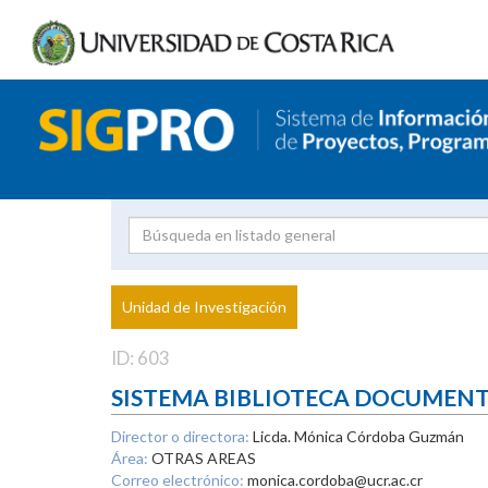
Investigador
Uni
Proyecto
Unidad de Investigación
inves
ID: 603
SISTEMA BIBLIOTECA DOCUMEN
Director o directora:
Licda. Mónica Córdoba Guzmán
Área:
OTRAS AREAS
Correo electrónico:
monica.cordoba@ucr.ac.cr