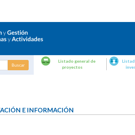
Listado general de
Listad
proyectos
inve
dades de
tigación
TACIÓN E INFORMACIÓN