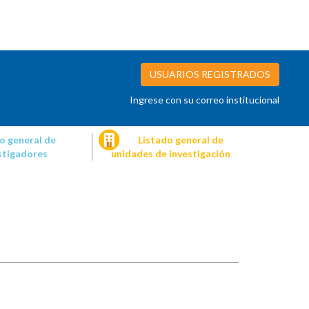
USUARIOS REGISTRADOS
Ingrese con su correo institucional
o general de
Listado general de
stigadores
unidades de investigación