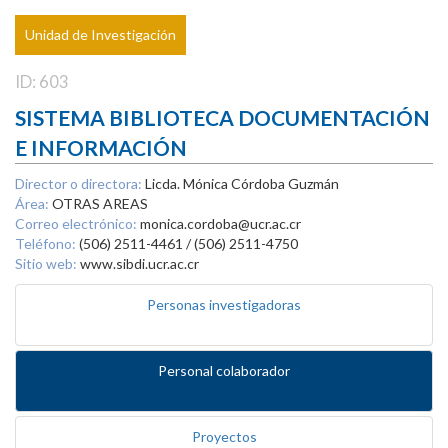
Unidad de Investigación
ID: 603
SISTEMA BIBLIOTECA DOCUMENTACIÓN
E INFORMACIÓN
Director o directora:
Licda. Mónica Córdoba Guzmán
Área:
OTRAS AREAS
Correo electrónico:
monica.cordoba@ucr.ac.cr
Teléfono:
(506) 2511-4461 / (506) 2511-4750
Sitio web:
www.sibdi.ucr.ac.cr
Personas investigadoras
Personal colaborador
Proyectos