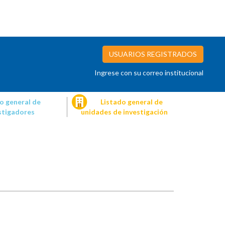
USUARIOS REGISTRADOS
Ingrese con su correo institucional
o general de
Listado general de
stigadores
unidades de investigación