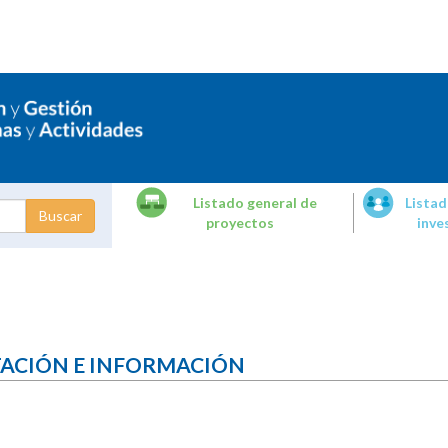
Listado general de
Listad
proyectos
inve
dades de
tigación
TACIÓN E INFORMACIÓN