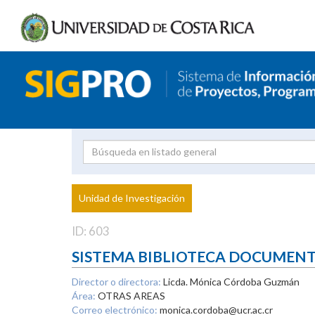
Investigador
Uni
Proyecto
Unidad de Investigación
inves
ID: 603
SISTEMA BIBLIOTECA DOCUMEN
Director o directora:
Licda. Mónica Córdoba Guzmán
Área:
OTRAS AREAS
Correo electrónico:
monica.cordoba@ucr.ac.cr