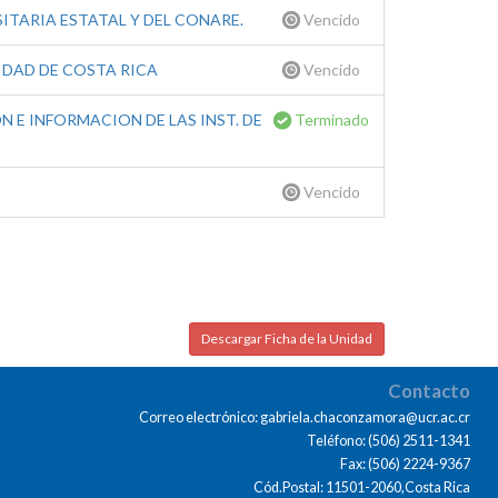
ITARIA ESTATAL Y DEL CONARE.
Vencido
IDAD DE COSTA RICA
Vencido
 E INFORMACION DE LAS INST. DE
Terminado
Vencido
Descargar Ficha de la Unidad
Contacto
Correo electrónico: gabriela.chaconzamora@ucr.ac.cr
Teléfono: (506) 2511-1341
Fax: (506) 2224-9367
Cód.Postal: 11501-2060,Costa Rica