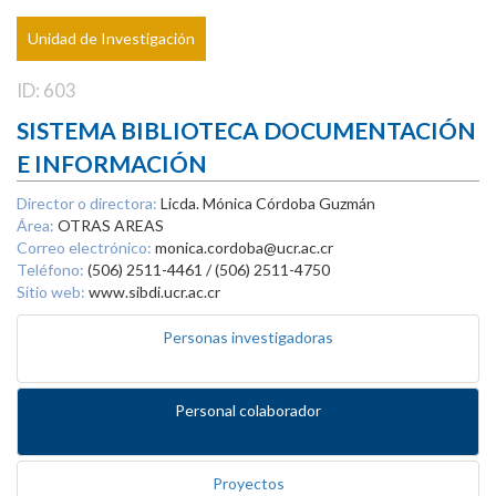
Unidad de Investigación
ID: 603
SISTEMA BIBLIOTECA DOCUMENTACIÓN
E INFORMACIÓN
Director o directora:
Licda. Mónica Córdoba Guzmán
Área:
OTRAS AREAS
Correo electrónico:
monica.cordoba@ucr.ac.cr
Teléfono:
(506) 2511-4461 / (506) 2511-4750
Sitio web:
www.sibdi.ucr.ac.cr
Personas investigadoras
Personal colaborador
Proyectos