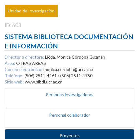
Unidad de Investigación
ID: 603
SISTEMA BIBLIOTECA DOCUMENTACIÓN
E INFORMACIÓN
Director o directora:
Licda. Mónica Córdoba Guzmán
Área:
OTRAS AREAS
Correo electrónico:
monica.cordoba@ucr.ac.cr
Teléfono:
(506) 2511-4461 / (506) 2511-4750
Sitio web:
www.sibdi.ucr.ac.cr
Personas investigadoras
Personal colaborador
Proyectos