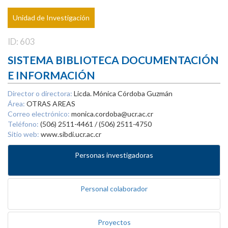
Unidad de Investigación
ID: 603
SISTEMA BIBLIOTECA DOCUMENTACIÓN
E INFORMACIÓN
Director o directora:
Licda. Mónica Córdoba Guzmán
Área:
OTRAS AREAS
Correo electrónico:
monica.cordoba@ucr.ac.cr
Teléfono:
(506) 2511-4461 / (506) 2511-4750
Sitio web:
www.sibdi.ucr.ac.cr
Personas investigadoras
Personal colaborador
Proyectos