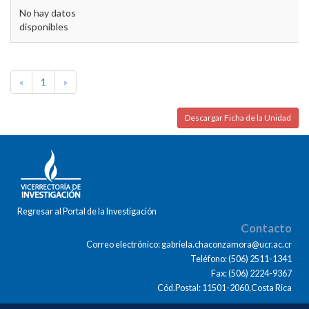
No hay datos
disponibles
«
1
»
Descargar Ficha de la Unidad
Regresar al Portal de la Investigación
Contacto
Correo electrónico: gabriela.chaconzamora@ucr.ac.cr
Teléfono: (506) 2511-1341
Fax: (506) 2224-9367
Cód.Postal: 11501-2060,Costa Rica