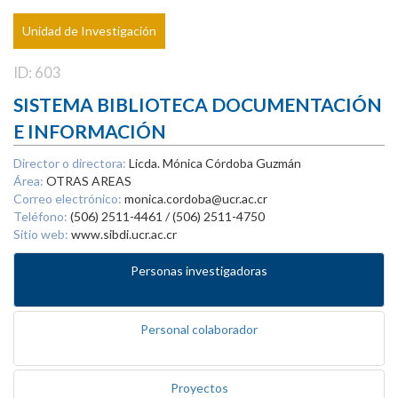
Unidad de Investigación
ID: 603
SISTEMA BIBLIOTECA DOCUMENTACIÓN
E INFORMACIÓN
Director o directora:
Licda. Mónica Córdoba Guzmán
Área:
OTRAS AREAS
Correo electrónico:
monica.cordoba@ucr.ac.cr
Teléfono:
(506) 2511-4461 / (506) 2511-4750
Sitio web:
www.sibdi.ucr.ac.cr
Personas investigadoras
Personal colaborador
Proyectos