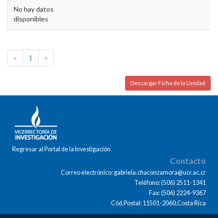
No hay datos
disponibles
«
1
»
Descargar Ficha de la Unidad
Regresar al Portal de la Investigación
Contacto
Correo electrónico: gabriela.chaconzamora@ucr.ac.cr
Teléfono: (506) 2511-1341
Fax: (506) 2224-9367
Cód.Postal: 11501-2060,Costa Rica