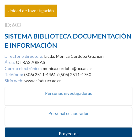
Unidad de Investigación
ID: 603
SISTEMA BIBLIOTECA DOCUMENTACIÓN
E INFORMACIÓN
Director o directora:
Licda. Mónica Córdoba Guzmán
Área:
OTRAS AREAS
Correo electrónico:
monica.cordoba@ucr.ac.cr
Teléfono:
(506) 2511-4461 / (506) 2511-4750
Sitio web:
www.sibdi.ucr.ac.cr
Personas investigadoras
Personal colaborador
Proyectos