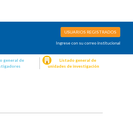
USUARIOS REGISTRADOS
Ingrese con su correo institucional
o general de
Listado general de
stigadores
unidades de investigación