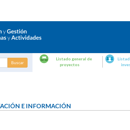
Listado general de
Listad
proyectos
inve
dades de
tigación
TACIÓN E INFORMACIÓN