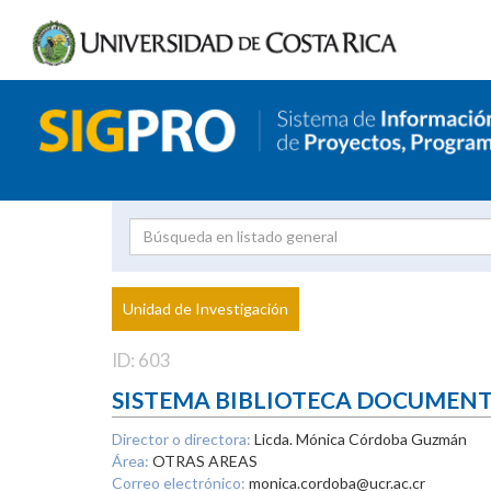
Investigador
Uni
Proyecto
Unidad de Investigación
inves
ID: 603
SISTEMA BIBLIOTECA DOCUMEN
Director o directora:
Licda. Mónica Córdoba Guzmán
Área:
OTRAS AREAS
Correo electrónico:
monica.cordoba@ucr.ac.cr