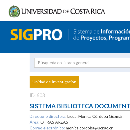
Investigador
Uni
Proyecto
Unidad de Investigación
inves
ID: 603
SISTEMA BIBLIOTECA DOCUMEN
Director o directora:
Licda. Mónica Córdoba Guzmán
Área:
OTRAS AREAS
Correo electrónico:
monica.cordoba@ucr.ac.cr