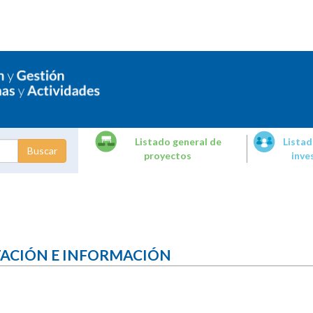
Listado general de
Listad
proyectos
inve
dades de
tigación
TACIÓN E INFORMACIÓN