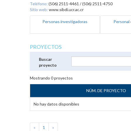
Teléfono:
(506) 2511-4461 / (506) 2511-4750
Sitio web:
www.sibdi.ucr.ac.cr
Personas investigadoras
Personal 
PROYECTOS
Buscar
proyecto
Mostrando
0
proyectos
NÚM. DE PROYECTO
No hay datos disponibles
«
1
»