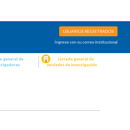
USUARIOS REGISTRADOS
Ingrese con su correo institucional
o general de
Listado general de
stigadores
unidades de investigación