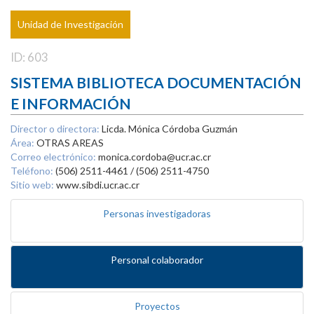
Unidad de Investigación
ID: 603
SISTEMA BIBLIOTECA DOCUMENTACIÓN
E INFORMACIÓN
Director o directora:
Licda. Mónica Córdoba Guzmán
Área:
OTRAS AREAS
Correo electrónico:
monica.cordoba@ucr.ac.cr
Teléfono:
(506) 2511-4461 / (506) 2511-4750
Sitio web:
www.sibdi.ucr.ac.cr
Personas investigadoras
Personal colaborador
Proyectos